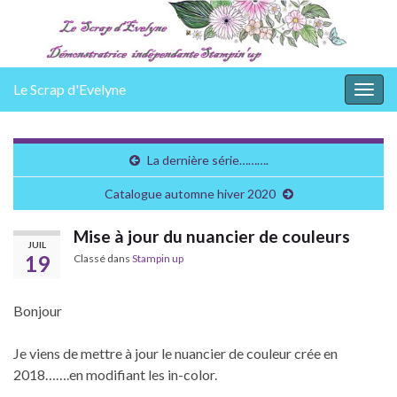
Le Scrap d'Evelyne
Togg
navig
La dernière série……….
Catalogue automne hiver 2020
Mise à jour du nuancier de couleurs
JUIL
19
Classé dans
Stampin up
Bonjour
Je viens de mettre à jour le nuancier de couleur crée en
2018…….en modifiant les in-color.