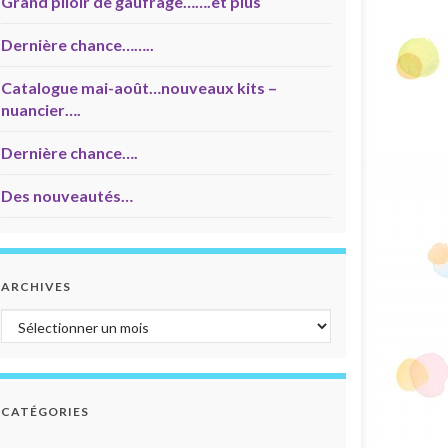
Grand plioir de gaufrage…….et plus
Dernière chance……..
Catalogue mai-août…nouveaux kits –
nuancier….
Dernière chance….
Des nouveautés…
ARCHIVES
Archives
CATÉGORIES