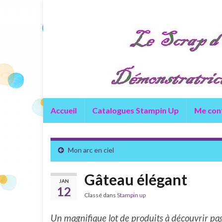
Accueil
Catalogues Stampin Up
Me con
Mon arc en ciel
Gâteau élégant
JAN
12
Classé dans
Stampin up
Un magnifique lot de produits à découvrir pa