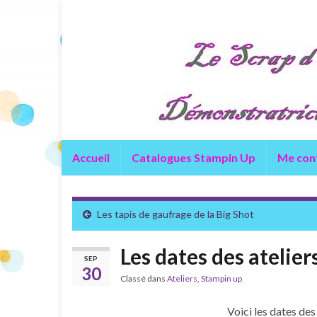
Accueil
Catalogues Stampin Up
Me con
Les tapis de gaufrage de la Big Shot
Les dates des atelier
SEP
30
Classé dans
Ateliers
,
Stampin up
Voici les dates des