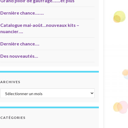
Grand plioir de gaufrage…….et plus
Dernière chance……..
Catalogue mai-août…nouveaux kits –
nuancier….
Dernière chance….
Des nouveautés…
ARCHIVES
Archives
CATÉGORIES