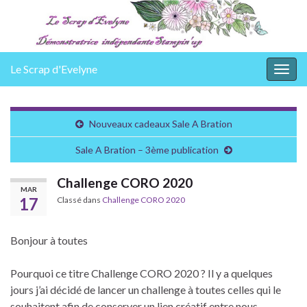
Le Scrap d'Evelyne
Togg
navig
Nouveaux cadeaux Sale A Bration
Sale A Bration – 3ème publication
Challenge CORO 2020
MAR
17
Classé dans
Challenge CORO 2020
Bonjour à toutes
Pourquoi ce titre Challenge CORO 2020 ? Il y a quelques
jours j’ai décidé de lancer un challenge à toutes celles qui le
souhaitent afin de conserver un lien créatif entre nous.