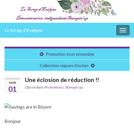
Le Scrap d'Evelyne
Togg
navig
Promotion tous ensemble
Collection vagues d’océan
Une éclosion de réduction !!
MAR
01
Classé dans
Promotions
,
Stampin up
Bonjour