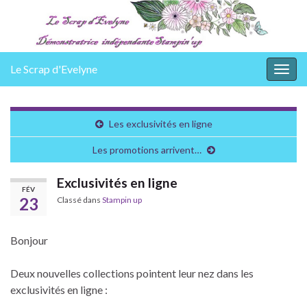
Le Scrap d'Evelyne
Togg
navig
Les exclusivités en ligne
Les promotions arrivent…
Exclusivités en ligne
FÉV
23
Classé dans
Stampin up
Bonjour
Deux nouvelles collections pointent leur nez dans les
exclusivités en ligne :